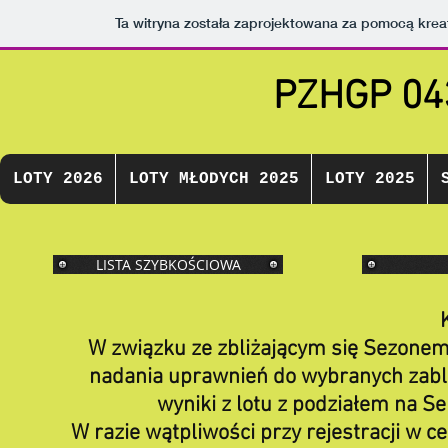
Ta witryna została zaprojektowana za pomocą kre
PZHGP 0
LOTY 2026
LOTY MŁODYCH 2025
LOTY 2025
LISTA SZYBKOŚCIOWA
W związku ze zbliżającym się Sezonem 
nadania uprawnień do wybranych zabl
wyniki z lotu z podziałem na S
W razie wątpliwości przy rejestracji w